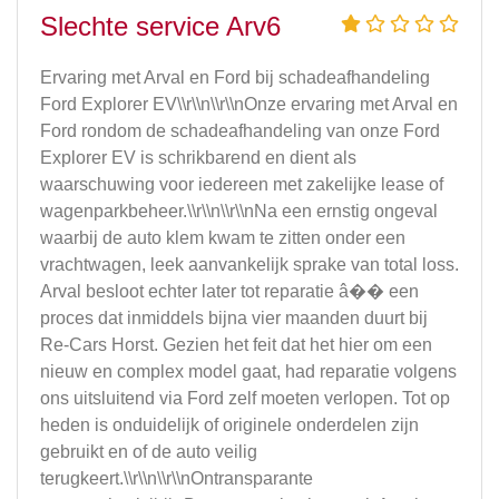
Slechte service Arv6
Ervaring met Arval en Ford bij schadeafhandeling
Ford Explorer EV\\r\\n\\r\\nOnze ervaring met Arval en
Ford rondom de schadeafhandeling van onze Ford
Explorer EV is schrikbarend en dient als
waarschuwing voor iedereen met zakelijke lease of
wagenparkbeheer.\\r\\n\\r\\nNa een ernstig ongeval
waarbij de auto klem kwam te zitten onder een
vrachtwagen, leek aanvankelijk sprake van total loss.
Arval besloot echter later tot reparatie â�� een
proces dat inmiddels bijna vier maanden duurt bij
Re-Cars Horst. Gezien het feit dat het hier om een
nieuw en complex model gaat, had reparatie volgens
ons uitsluitend via Ford zelf moeten verlopen. Tot op
heden is onduidelijk of originele onderdelen zijn
gebruikt en of de auto veilig
terugkeert.\\r\\n\\r\\nOntransparante