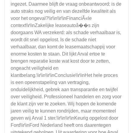
ingezet. Daarmee blijft de vraag onbeantwoord: is de
auto straks nog veilig en van dezelfde kwaliteit als
voor het ongeval?\\r\\n\\r\\nFinanciÃ«le
context\\r\\nZakelijke leaseautoâ��s zijn
doorgaans WA verzekerd: als schade verhaalbaar is,
wordt dit snel opgelost. Is de schade niet
verhaalbaar, dan komt de leasemaatschappij voor
enorme kosten te staan. Dit lijkt Arval ertoe te
brengen reparatie koste wat kost door te zetten,
ongeacht veiligheid en
klantbelang.\\r\\n\\r\\nConclusie\\r\\nHet hele proces
is een opeenstapeling van vertraging,
onduidelijkheid, gebrek aan transparantie en twijfel
over veiligheid. Professioneel handelen en zorg voor
de klant zijn ver te zoeken. Wij hopen de komende
jaren veilig te kunnen rondrijden, maar momenteel
geven wij Arval 1 ster.\\r\\n\\r\\nKeurig opgelost door
Ford\\r\\nFord Nederland heeft ons daarentegen
uitstekend geholpen. Uit waardering voor hoe Arval