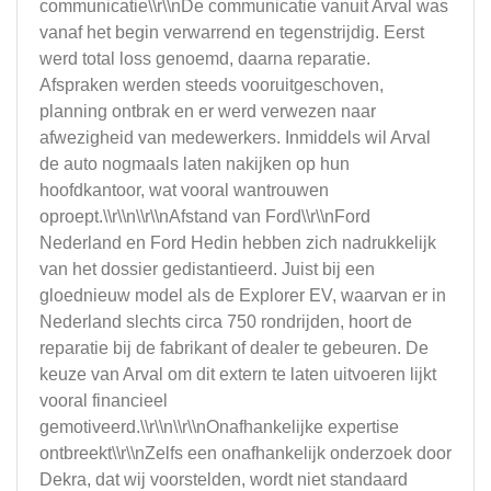
communicatie\\r\\nDe communicatie vanuit Arval was
vanaf het begin verwarrend en tegenstrijdig. Eerst
werd total loss genoemd, daarna reparatie.
Afspraken werden steeds vooruitgeschoven,
planning ontbrak en er werd verwezen naar
afwezigheid van medewerkers. Inmiddels wil Arval
de auto nogmaals laten nakijken op hun
hoofdkantoor, wat vooral wantrouwen
oproept.\\r\\n\\r\\nAfstand van Ford\\r\\nFord
Nederland en Ford Hedin hebben zich nadrukkelijk
van het dossier gedistantieerd. Juist bij een
gloednieuw model als de Explorer EV, waarvan er in
Nederland slechts circa 750 rondrijden, hoort de
reparatie bij de fabrikant of dealer te gebeuren. De
keuze van Arval om dit extern te laten uitvoeren lijkt
vooral financieel
gemotiveerd.\\r\\n\\r\\nOnafhankelijke expertise
ontbreekt\\r\\nZelfs een onafhankelijk onderzoek door
Dekra, dat wij voorstelden, wordt niet standaard