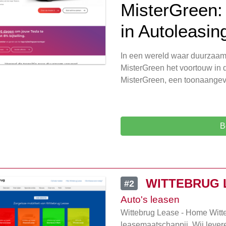
MisterGreen:
in Autoleasin
In een wereld waar duurzaamh
MisterGreen het voortouw in d
MisterGreen, een toonaangev
B
WITTEBRUG 
#2
Auto's leasen
Wittebrug Lease - Home Witte
leasemaatschappij. Wij levere