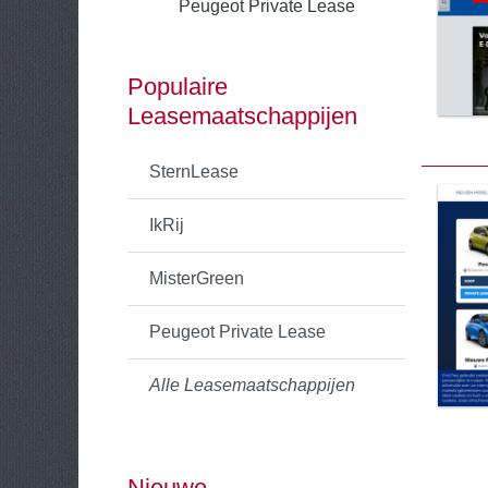
Peugeot Private Lease
Populaire
Leasemaatschappijen
SternLease
IkRij
MisterGreen
Peugeot Private Lease
Alle Leasemaatschappijen
Nieuwe