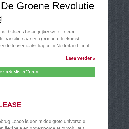
 De Groene Revolutie
g
eid steeds belangrijker wordt, neemt
e transitie naar een groenere toekomst.
ende leasemaatschappij in Nederland, richt
Lees verder »
ezoek MisterGreen
LEASE
brug Lease is een middelgrote universele
n flexibele en ongestoorde automobiliteit