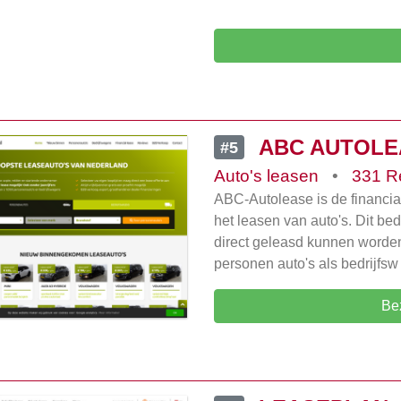
ABC AUTOLE
#5
Auto's leasen
•
331 R
ABC-Autolease is de financial
het leasen van auto's. Dit bed
direct geleasd kunnen worden
personen auto's als bedrijfsw
Be