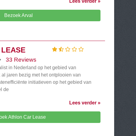
Lees verder »
Bezoek Arval
 LEASE
•
33 Reviews
list in Nederland op het gebied van
k al jaren bezig met het ontplooien van
enefficiënte initiatieven op het gebied van
el de
Lees verder »
oek Athlon Car Lease