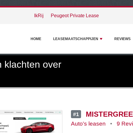
IkRij
Peugeot Private Lease
HOME
LEASEMAATSCHAPPIJEN
REVIEWS
 klachten over
MISTERGRE
#1
Auto's leasen
•
9 Rev