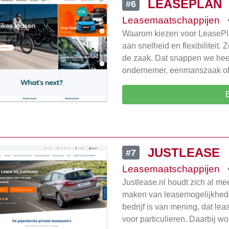
LEASEPLAN
#6
Leasemaatschappijen
Waarom kiezen voor LeasePl
aan snelheid en flexibiliteit.
de zaak. Dat snappen we heel
ondernemer, eenmanszaak o
JUSTLEASE
#7
Leasemaatschappijen
Justlease.nl houdt zich al me
maken van leasemogelijkheden
bedrijf is van mening, dat le
voor particulieren. Daarbij w