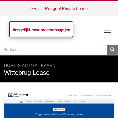
IkRij
Peugeot Private Lease
VergelijkLeasemaatschappijen
Tog
HOME
AUTO'S LEASEN
Wittebrug Lease