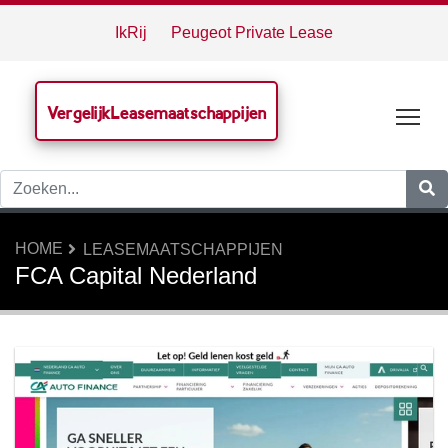
IkRij
Peugeot Private Lease
VergelijkLeasemaatschappijen
Tog
HOME
LEASEMAATSCHAPPIJEN
FCA Capital Nederland