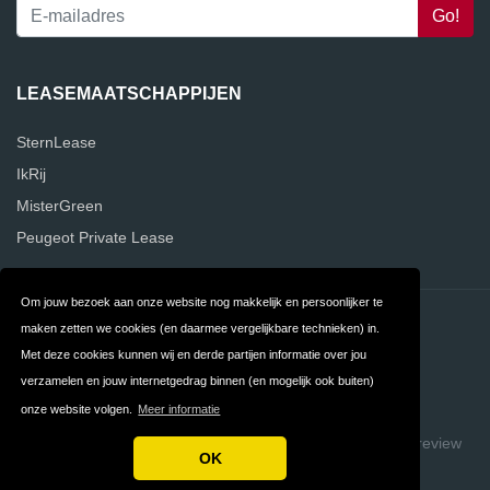
LEASEMAATSCHAPPIJEN
SternLease
IkRij
MisterGreen
Peugeot Private Lease
Om jouw bezoek aan onze website nog makkelijk en persoonlijker te
Contact
Privacy
maken zetten we cookies (en daarmee vergelijkbare technieken) in.
Met deze cookies kunnen wij en derde partijen informatie over jou
Algemene
FAQ
verzamelen en jouw internetgedrag binnen (en mogelijk ook buiten)
Voorwaarden
onze website volgen.
Meer informatie
Copyright © 2026 VergelijkLeasemaatschappijen
Build review
OK
sites with ReviewTycoon