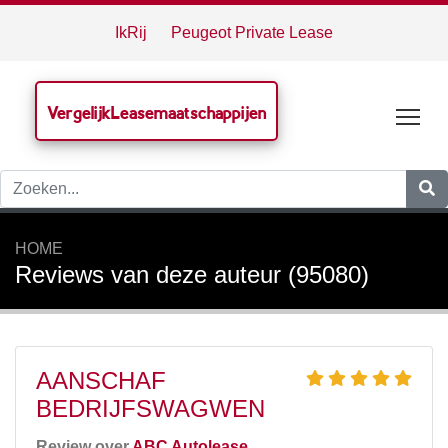
IkRij
Peugeot Private Lease
VergelijkLeasemaatschappijen
Tog
HOME
Reviews van deze auteur (95080)
AANSCHAF
BEDRIJFSWAGWEN
Review over
ABC Autolease