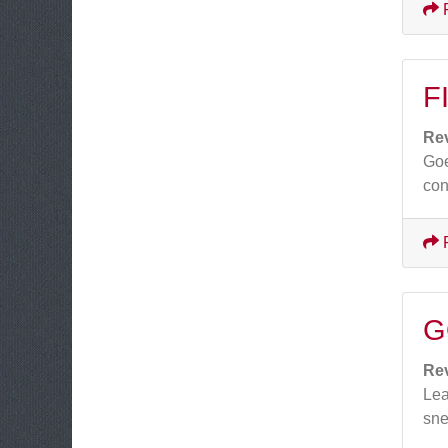
F
Re
Goe
con
G
Re
Lea
sne