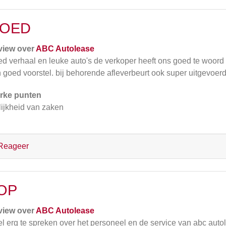
OED
view over
ABC Autolease
d verhaal en leuke auto's de verkoper heeft ons goed te woor
 goed voorstel. bij behorende afleverbeurt ook super uitgevoerd
rke punten
lijkheid van zaken
Reageer
OP
view over
ABC Autolease
l erg te spreken over het personeel en de service van abc auto