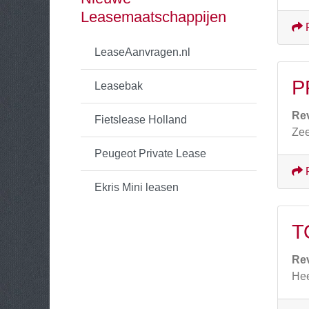
Leasemaatschappijen
LeaseAanvragen.nl
P
Leasebak
Re
Fietslease Holland
Zee
Peugeot Private Lease
Ekris Mini leasen
T
Re
Hee