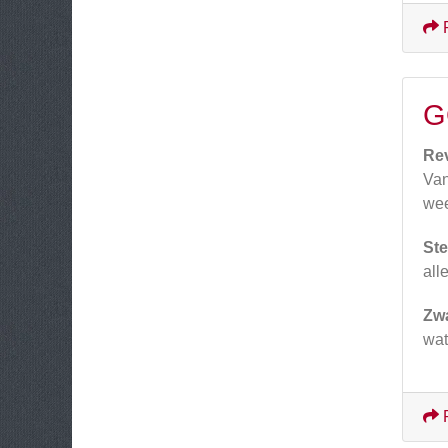
G
Re
Van
wee
Ste
all
Zw
wat