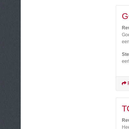
G
Re
Goe
een
Ste
eer
T
Re
Hee