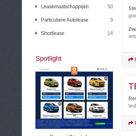
Leasemaatschappijen
50
Ste
goe
Particuliere Autolease
9
Zw
Shortlease
14
iet
Spotlight
T
Re
leu