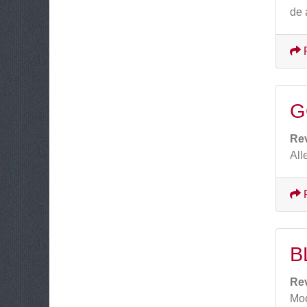
de 
G
Re
All
B
Re
Moo