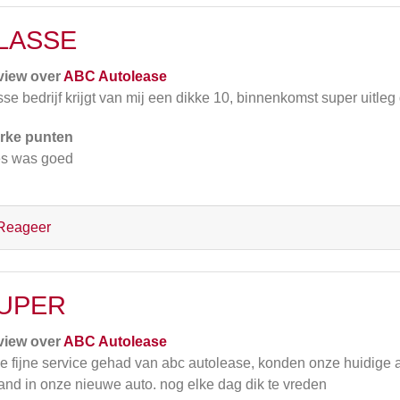
LASSE
view over
ABC Autolease
sse bedrijf krijgt van mij een dikke 10, binnenkomst super uitleg 
rke punten
es was goed
Reageer
UPER
view over
ABC Autolease
e fijne service gehad van abc autolease, konden onze huidige a
nd in onze nieuwe auto. nog elke dag dik te vreden