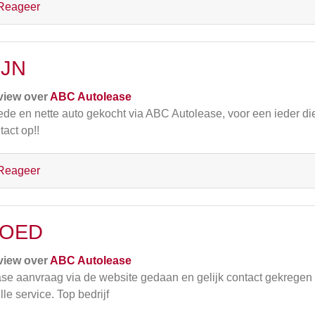
Reageer
IJN
view over
ABC Autolease
de en nette auto gekocht via ABC Autolease, voor een ieder di
tact op!!
Reageer
OED
view over
ABC Autolease
se aanvraag via de website gedaan en gelijk contact gekregen
lle service. Top bedrijf