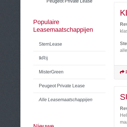
Peugeot Private Lease
K
Populaire
Re
Leasemaatschappijen
kla
Ste
SternLease
all
IkRij
MisterGreen
Peugeot Private Lease
S
Alle Leasemaatschappijen
Re
Hel
maa
Nieuwe