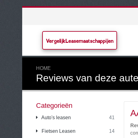
VergelijkLeasemaatschappijen
HOME
Reviews van deze aute
Categorieën
A
Auto's leasen
41
Re
Fietsen Leasen
14
cor