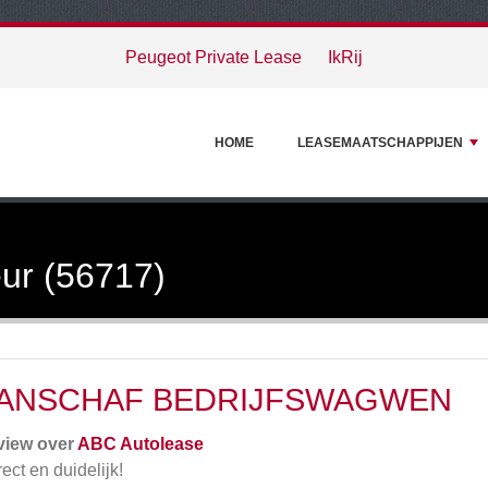
Peugeot Private Lease
IkRij
HOME
LEASEMAATSCHAPPIJEN
ur (56717)
ANSCHAF BEDRIJFSWAGWEN
view over
ABC Autolease
rect en duidelijk!