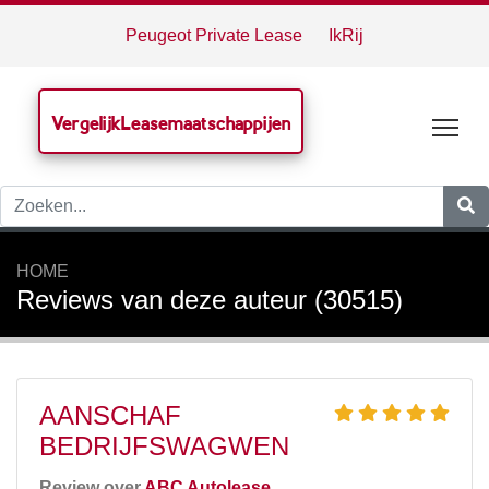
Peugeot Private Lease
IkRij
VergelijkLeasemaatschappijen
Tog
HOME
Reviews van deze auteur (30515)
AANSCHAF
BEDRIJFSWAGWEN
Review over
ABC Autolease