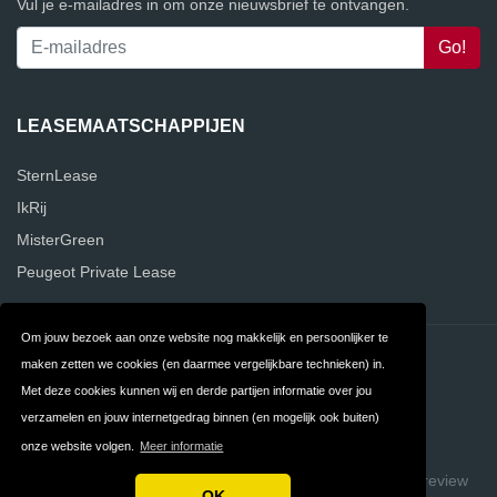
Vul je e-mailadres in om onze nieuwsbrief te ontvangen.
LEASEMAATSCHAPPIJEN
SternLease
IkRij
MisterGreen
Peugeot Private Lease
Om jouw bezoek aan onze website nog makkelijk en persoonlijker te
Contact
Privacy
maken zetten we cookies (en daarmee vergelijkbare technieken) in.
Met deze cookies kunnen wij en derde partijen informatie over jou
Algemene
FAQ
verzamelen en jouw internetgedrag binnen (en mogelijk ook buiten)
Voorwaarden
onze website volgen.
Meer informatie
Copyright © 2026 VergelijkLeasemaatschappijen
Build review
OK