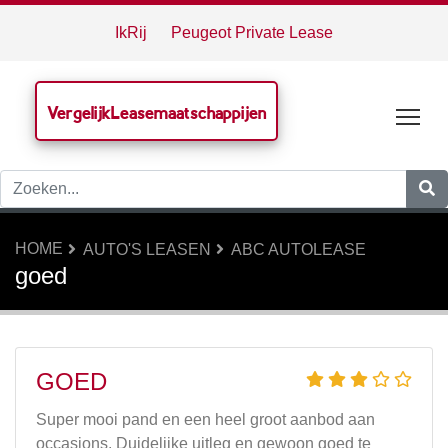
IkRij
Peugeot Private Lease
VergelijkLeasemaatschappijen
Tog
HOME
AUTO'S LEASEN
ABC AUTOLEASE
goed
GOED
Super mooi pand en een heel groot aanbod aan
occasions. Duidelijke uitleg en gewoon goed te