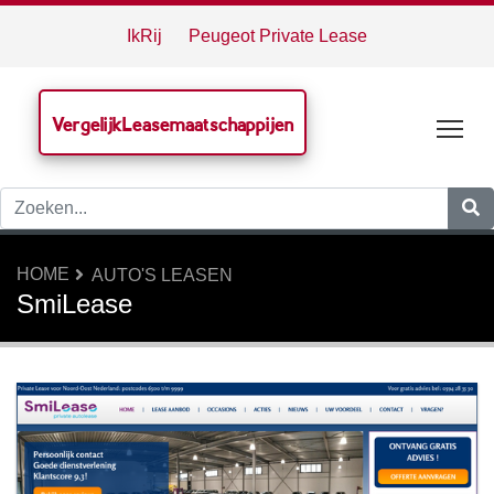
IkRij
Peugeot Private Lease
VergelijkLeasemaatschappijen
Tog
HOME
AUTO'S LEASEN
SmiLease