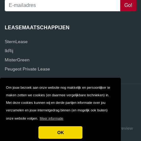
LEASEMAATSCHAPPIJEN
SternLease
IkRij
MisterGreen
Peugeot Private Lease
Om jouw bezoek aan onze website nog makkelijk en persoonlijker te
Contact
Privacy
maken zetten we cookies (en daarmee vergelijkbare technieken) in.
Met deze cookies kunnen wij en derde partijen informatie over jou
Algemene
FAQ
verzamelen en jouw internetgedrag binnen (en mogelijk ook buiten)
Voorwaarden
onze website volgen.
Meer informatie
Copyright © 2026 VergelijkLeasemaatschappijen
Build review
OK
sites with ReviewTycoon