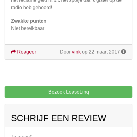
het reclame geld m.b.t. het spotje dat ik gister op de
radio heb gehoord!
Zwakke punten
Niet bereikbaar
Reageer
Door
vink
op 22 maart 2017
Bezoek LeaseLinq
SCHRIJF EEN REVIEW
Je naam*