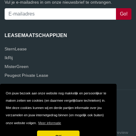
Vul je e-mailadres in om onze nieuwsbrief te ontvangen.
LEASEMAATSCHAPPIJEN
SternLease
IkRij
MisterGreen
Peugeot Private Lease
Om jouw bezoek aan onze website nog makkelijk en persoonlijker te
Contact
Privacy
maken zetten we cookies (en daarmee vergelijkbare technieken) in.
Met deze cookies kunnen wij en derde partijen informatie over jou
Algemene
FAQ
verzamelen en jouw internetgedrag binnen (en mogelijk ook buiten)
Voorwaarden
onze website volgen.
Meer informatie
Copyright © 2026 VergelijkLeasemaatschappijen
Build review