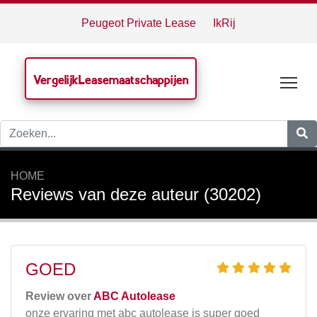
Peugeot Private Lease
IkRij
VergelijkLeasemaatschappijen
Tog
HOME
Reviews van deze auteur (30202)
GOED
Review over
ABC Autolease
onze ervaring met abc autolease is super goed