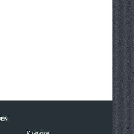
JEN
MisterGreen