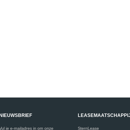
NIEUWSBRIEF
LEASEMAATSCHAPPI
Vul je e-mailadres in om onze
SternLease