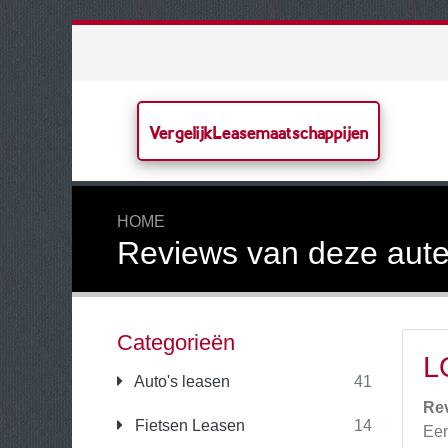
VergelijkLeasemaatschappijen
HOME
Reviews van deze aute
Categorieën
L
Auto's leasen
41
Re
Fietsen Leasen
14
Een