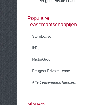
Peugeot Private Lease
Populaire
Leasemaatschappijen
SternLease
IkRij
MisterGreen
Peugeot Private Lease
Alle Leasemaatschappijen
Nieuwe