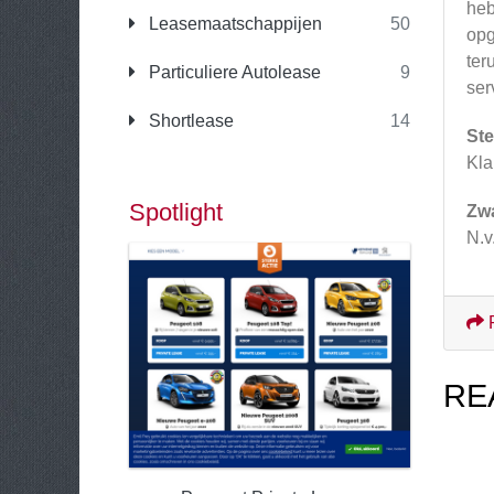
heb
Leasemaatschappijen
50
opg
ter
Particuliere Autolease
9
ser
Shortlease
14
Ste
Kla
Spotlight
Zw
N.v.
RE