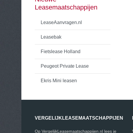
Leasemaatschappijen
LeaseAanvragen.nl
Leasebak
Fietslease Holland
Peugeot Private Lease
Ekris Mini leasen
VERGELIJKLEASEMAATSCHAPPIJEN
Op VergelijkLeasemaatschappijen.nl lees je