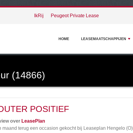
IkRij
Peugeot Private Lease
HOME
LEASEMAATSCHAPPIJEN
ur (14866)
OUTER POSITIEF
view over
LeasePlan
 maand terug een occasion gekocht bij Leaseplan Hengelo (O)