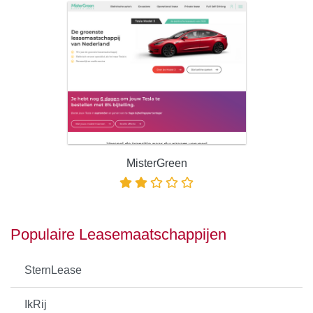
MisterGreen
Populaire Leasemaatschappijen
SternLease
IkRij