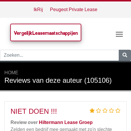
IkRij
Peugeot Private Lease
VergelijkLeasemaatschappijen
Tog
HOME
Reviews van deze auteur (105106)
NIET DOEN !!!
Review over
Hiltermann Lease Groep
Zelden een bedrijf mee gemaakt met zo'n slechte