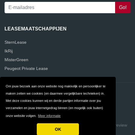
LEASEMAATSCHAPPIJEN
SternLease
IkRij
MisterGreen
Peugeot Private Lease
Om jouw bezoek aan onze website nog makkelijk en persoonlijker te
Contact
Privacy
maken zetten we cookies (en daarmee vergelijkbare technieken) in.
Met deze cookies kunnen wij en derde partijen informatie over jou
Algemene
FAQ
verzamelen en jouw internetgedrag binnen (en mogelijk ook buiten)
Voorwaarden
onze website volgen.
Meer informatie
Copyright © 2026 VergelijkLeasemaatschappijen
Build review
OK
sites with ReviewTycoon