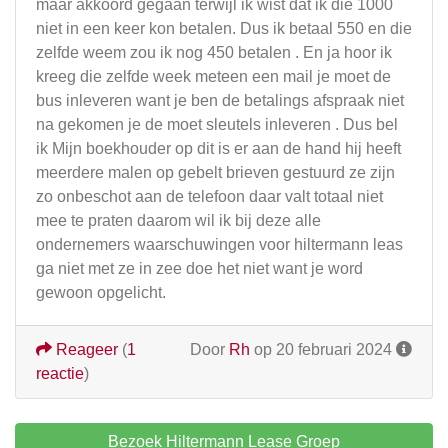
maar akkoord gegaan terwijl ik wist dat ik die 1000
niet in een keer kon betalen. Dus ik betaal 550 en die
zelfde weem zou ik nog 450 betalen . En ja hoor ik
kreeg die zelfde week meteen een mail je moet de
bus inleveren want je ben de betalings afspraak niet
na gekomen je de moet sleutels inleveren . Dus bel
ik Mijn boekhouder op dit is er aan de hand hij heeft
meerdere malen op gebelt brieven gestuurd ze zijn
zo onbeschot aan de telefoon daar valt totaal niet
mee te praten daarom wil ik bij deze alle
ondernemers waarschuwingen voor hiltermann leas
ga niet met ze in zee doe het niet want je word
gewoon opgelicht.
Reageer
(
1
Door
Rh
op 20 februari 2024
reactie
)
Bezoek Hiltermann Lease Groep