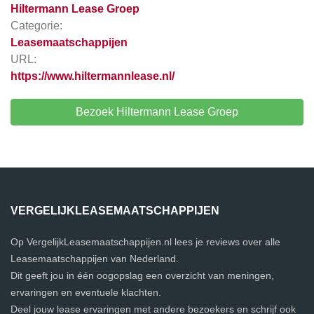
Hiltermann Lease Groep
Categorie:
Leasemaatschappijen
URL:
https://www.hiltermannlease.nl/
Bezoek Hiltermann Lease Groep
VERGELIJKLEASEMAATSCHAPPIJEN
Op VergelijkLeasemaatschappijen.nl lees je reviews over alle
Leasemaatschappijen van Nederland.
Dit geeft jou in één oogopslag een overzicht van meningen,
ervaringen en eventuele klachten.
Deel jouw lease ervaringen met andere bezoekers en schrijf ook