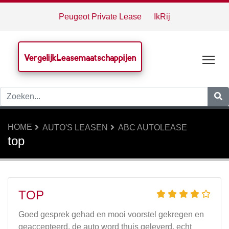
Peugeot Private Lease
IkRij
VergelijkLeasemaatschappijen
Tog
HOME
AUTO'S LEASEN
ABC AUTOLEASE
top
TOP
Goed gesprek gehad en mooi voorstel gekregen en
geaccepteerd. de auto word thuis geleverd, echt