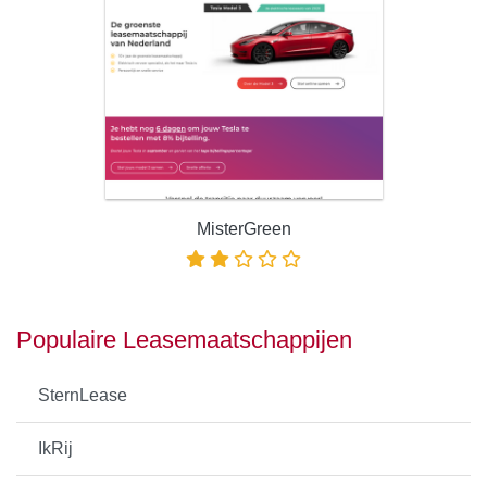
MisterGreen
Populaire Leasemaatschappijen
SternLease
IkRij