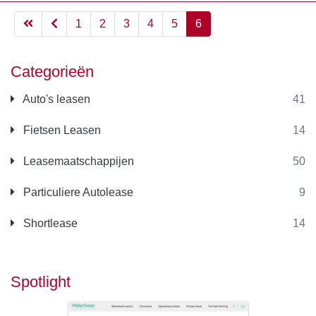
1
2
3
4
5
6
Categorieën
Auto's leasen
41
Fietsen Leasen
14
Leasemaatschappijen
50
Particuliere Autolease
9
Shortlease
14
Spotlight