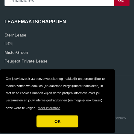
LEASEMAATSCHAPPIJEN
SternLease
IkRij
MisterGreen
Peugeot Private Lease
Om jouw bezoek aan onze website nog makkelijk en persoonlijker te
Contact
Privacy
maken zetten we cookies (en daarmee vergelijkbare technieken) in.
Met deze cookies kunnen wij en derde partijen informatie over jou
Algemene
FAQ
verzamelen en jouw internetgedrag binnen (en mogelijk ook buiten)
Voorwaarden
onze website volgen.
Meer informatie
Copyright © 2026 VergelijkLeasemaatschappijen
Build review
OK
sites with ReviewTycoon