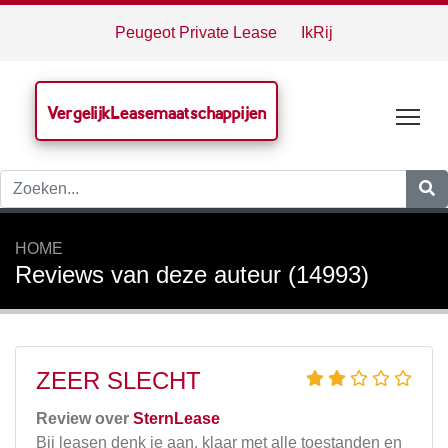
Peugeot Private Lease
IkRij
VergelijkLeasemaatschappijen
Tog
HOME
Reviews van deze auteur (14993)
ZEER SLECHT
Review over
SternLease
Bij leasen denk je aan, klaar met alle toestanden en